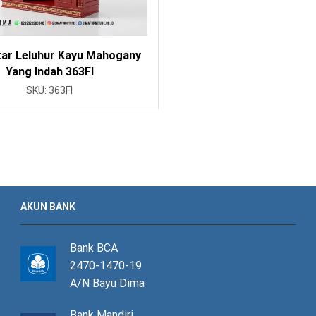
tar Leluhur Kayu Mahogany
Yang Indah 363FI
SKU:
363FI
AKUN BANK
Bank BCA
2470-1470-19
A/N Bayu Dima
Bank Mandiri