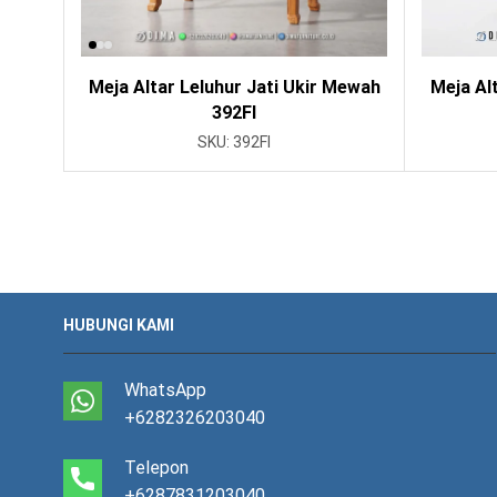
Meja Altar Leluhur Jati Ukir Mewah
Meja Al
392FI
SKU:
392FI
HUBUNGI KAMI
WhatsApp
+6282326203040
Telepon
+6287831203040