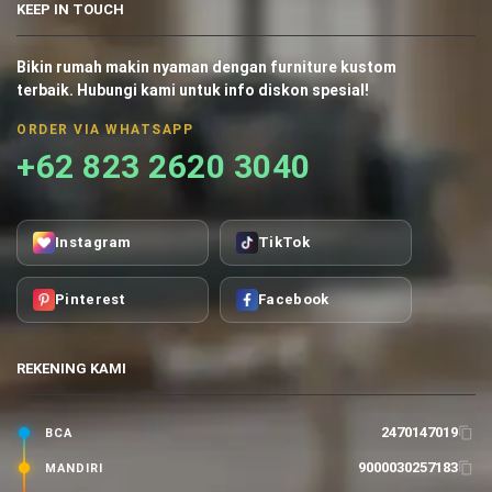
KEEP IN TOUCH
Bikin rumah makin nyaman dengan furniture kustom
terbaik. Hubungi kami untuk info diskon spesial!
ORDER VIA WHATSAPP
+62 823 2620 3040
Instagram
TikTok
Pinterest
Facebook
REKENING KAMI
2470147019
BCA
9000030257183
MANDIRI