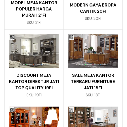
MODEL MEJA KANTOR
MODERN GAYA EROPA
POPULER HARGA
CANTIK 20FI
MURAH 21FI
SKU:
20FI
SKU:
21FI
DISCOUNT MEJA
SALE MEJA KANTOR
KANTOR DIREKTUR JATI
TERBARU FURNITURE
TOP QUALITY 19FI
JATI 18FI
SKU:
19FI
SKU:
18FI