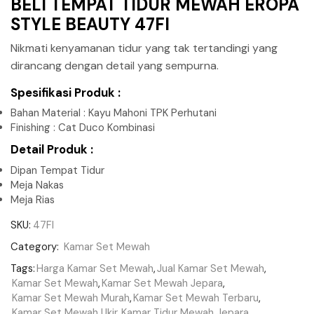
BELI TEMPAT TIDUR MEWAH EROPA
STYLE BEAUTY 47FI
Nikmati kenyamanan tidur yang tak tertandingi yang
dirancang dengan detail yang sempurna.
Spesifikasi Produk :
Bahan Material : Kayu Mahoni TPK Perhutani
Finishing : Cat Duco Kombinasi
Detail Produk :
Dipan Tempat Tidur
Meja Nakas
Meja Rias
SKU:
47FI
Category:
Kamar Set Mewah
Tags:
Harga Kamar Set Mewah
,
Jual Kamar Set Mewah
,
Kamar Set Mewah
,
Kamar Set Mewah Jepara
,
Kamar Set Mewah Murah
,
Kamar Set Mewah Terbaru
,
Kamar Set Mewah Ukir
,
Kamar Tidur Mewah Jepara
,