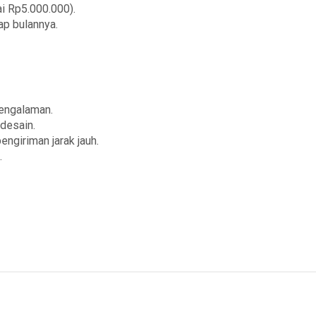
i Rp5.000.000).
ap bulannya.
pengalaman.
 desain.
engiriman jarak jauh.
.