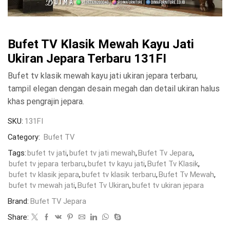
Bufet TV Klasik Mewah Kayu Jati
Ukiran Jepara Terbaru 131FI
Bufet tv klasik mewah kayu jati ukiran jepara terbaru,
tampil elegan dengan desain megah dan detail ukiran halus
khas pengrajin jepara.
SKU:
131FI
Category:
Bufet TV
Tags:
bufet tv jati
,
bufet tv jati mewah
,
Bufet Tv Jepara
,
bufet tv jepara terbaru
,
bufet tv kayu jati
,
Bufet Tv Klasik
,
bufet tv klasik jepara
,
bufet tv klasik terbaru
,
Bufet Tv Mewah
,
bufet tv mewah jati
,
Bufet Tv Ukiran
,
bufet tv ukiran jepara
Brand:
Bufet TV Jepara
Share: