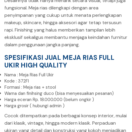
Desainnya tidak hanya menarik secara visual, tetapi juga
fungsional. Meja rias dilengkapi dengan area
penyimpanan yang cukup untuk menata perlengkapan
makeup, skincare, hingga aksesori agar tetap tersusun
rapi. Finishing yang halus memberikan tampilan lebih
eksklusif sekaligus membantu menjaga keindahan furnitur
dalam penggunaan jangka panjang.
SPESIFIKASI
JUAL MEJA RIAS FULL
UKIR
HIGH QUALITY
Nama : Meja Rias Full Ukir
Kode : 372FI
Formasi : Meja rias + stool
Warna dan finihsing duco (bisa menyesuaikan pesanan)
Harga eceran Rp. 18.000.000 (belum ongkir )
Harga grosir ( hubungi admin )
Cocok ditempatkan pada berbagai konsep interior, mulai
dari klasik, vintage, hingga modern klasik. Perpaduan
ukiran yang detail dan konstruksi yang kokoh menjadikan