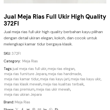
Jual Meja Rias Full Ukir High Quality
372FI
Jual meja rias full ukir high quality berbahan kayu pilihan
dengan detail ukiran elegan, kokoh, dan cocok untuk
melengkapi kamar tidur bergaya klasik.
SKU:
372FI
Category:
Meja Rias
Tags:
jual meja rias full ukir
,
meja rias elegan
,
meja rias furniture Jepara
,
meja rias handmade
,
meja rias kamar tidur
,
meja rias kayu jati
,
meja rias kayu ukir
,
meja rias klasik mewah
,
meja rias kualitas terbaik
,
meja rias premium
,
meja rias ukir mewah
,
meja rias ukiran Jepara
Brand:
Meja Rias
Share: