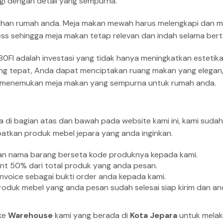
gi dengan detail yang sempurna.
han rumah anda. Meja makan mewah harus melengkapi dan memp
less sehingga meja makan tetap relevan dan indah selama ber
80FI adalah investasi yang tidak hanya meningkatkan esteti
ang tepat, Anda dapat menciptakan ruang makan yang elegan
tuk menemukan meja makan yang sempurna untuk rumah anda.
ra di bagian atas dan bawah pada website kami ini, kami s
kan produk mebel jepara yang anda inginkan.
sikan nama barang berseta kode produknya kepada kami.
nt 50% dari total produk yang anda pesan.
Invoice sebagai bukti order anda kepada kami.
duk mebel yang anda pesan sudah selesai siap kirim dan an
 ke
Warehouse
kami yang berada di
Kota Jepara
untuk melak