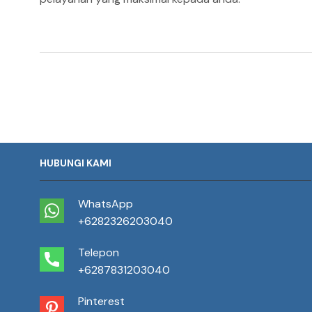
HUBUNGI KAMI
WhatsApp
+6282326203040
Telepon
+6287831203040
Pinterest