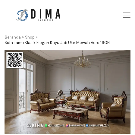
Beranda
»
Shop
»
Sofa Tamu Klasik Elegan Kayu Jati Ukir Mewah Vero 160FI