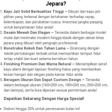
Jepara?
Kayu Jati Solid Berkualitas Tinggi –
Dibuat dari kayu jati
pilihan yang terkenal dengan ketahanan terhadap rayap,
kelembapan, dan perubahan cuaca. Investasi jangka panjang
untuk kenyamanan tidur anda!
Desain Mewah Dan Elegan –
Tersedia dalam berbagai model
mulai dari minimalis modern hingga klasik dengan ukiran khas
jepara yang dibuat oleh pengrajin profesional.
Konstruksi Kokoh Dan Tahan Lama –
Dirancang dengan
teknik pertukangan terbaik untuk memastikan tempat tidur
tetap stabil dan kuat selama bertahun-tahun.
Finishing Premium Dan Warna Natural –
Menampilkan serat
kayu alami dengan lapisan finishing halus yang memberikan
kesan hangat dan elegan pada kamar tidur anda.
Beragam Ukuran Dan Dapat Custom Design –
Tersedia
dalam berbagai ukuran (160×200 cm, 180×200 cm, 200×200 cm,
dan lainnya), serta bisa dipesan sesuai permintaan anda!
Dapatkan Sekarang Dengan Harga Spesial!
Diskon hingga 20% untuk pemesanan bulan ini!