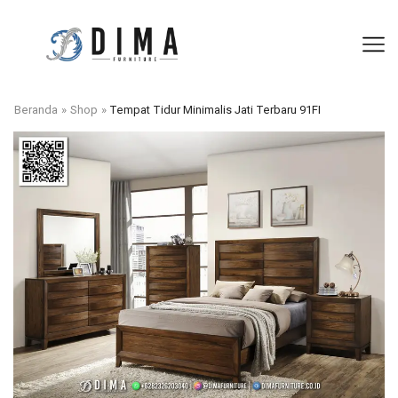
Beranda
»
Shop
»
Tempat Tidur Minimalis Jati Terbaru 91FI