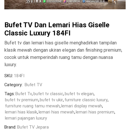
Bufet TV Dan Lemari Hias Giselle
Classic Luxury 184FI
Bufet tv dan lemari hias giselle menghadirkan tampilan
klasik mewah dengan ukiran elegan dan finishing premium,
cocok untuk memperindah ruang tamu dengan nuansa
luxury.
SKU:
184FI
Category:
Bufet TV
Tags:
Bufet Tv
,
bufet tv classic
,
bufet tv elegan
,
bufet tv premium
,
bufet tv ukir
,
furniture classic luxury
,
furniture ruang tamu mewah
,
lemari display mewah
,
lemari hias klasik
,
lemari hias mewah
,
lemari hias premium
,
lemari pajangan luxury
Brand:
Bufet TV Jepara