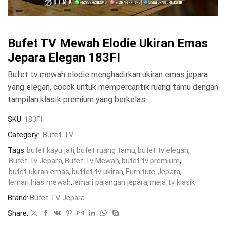
Bufet TV Mewah Elodie Ukiran Emas
Jepara Elegan 183FI
Bufet tv mewah elodie menghadirkan ukiran emas jepara
yang elegan, cocok untuk mempercantik ruang tamu dengan
tampilan klasik premium yang berkelas.
SKU:
183FI
Category:
Bufet TV
Tags:
bufet kayu jati
,
bufet ruang tamu
,
bufet tv elegan
,
Bufet Tv Jepara
,
Bufet Tv Mewah
,
bufet tv premium
,
bufet ukiran emas
,
buffet tv ukiran
,
Furniture Jepara
,
lemari hias mewah
,
lemari pajangan jepara
,
meja tv klasik
Brand:
Bufet TV Jepara
Share: