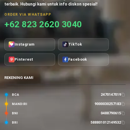
terbaik. Hubungi kami untuk info diskon spesial!
ORDER VIA WHATSAPP
+62 823 2620 3040
Instagram
TikTok
Pinterest
Facebook
REKENING KAMI
2470147019
BCA
9000030257183
MANDIRI
0488790615
BNI
588801012149532
BRI