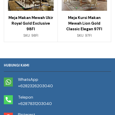
Meja Makan Mewah Ukir
Meja Kursi Makan
Royal Gold Exclusive
Mewah Lion Gold
98FI
Classic Elegan 97FI
SKU:
98FI
SKU:
97FI
HUBUNGI KAMI
WhatsApp
+6282326203040
Telepon
+6287831203040
Pinterest